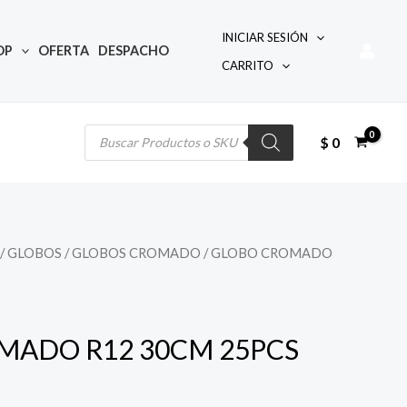
INICIAR SESIÓN
OP
OFERTA
DESPACHO
CARRITO
Búsqueda
de
productos
$
0
/
GLOBOS
/
GLOBOS CROMADO
/ GLOBO CROMADO
MADO R12 30CM 25PCS