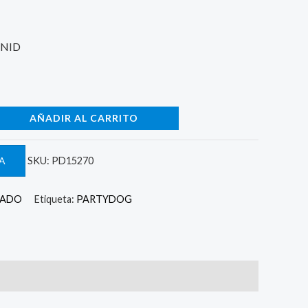
UNID
AÑADIR AL CARRITO
A
SKU:
PD15270
MADO
Etiqueta:
PARTYDOG