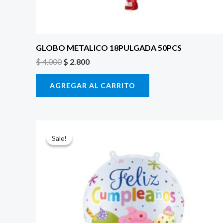
GLOBO METALICO 18PULGADA 50PCS
$
4.000
$
2.800
AGREGAR AL CARRITO
El
El
precio
precio
Sale!
Sale!
original
actual
era:
es:
$ 4.000.
$ 2.800.