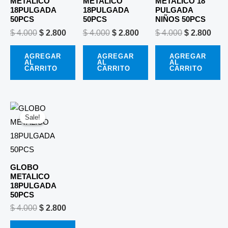
METALICO
METALICO
METALICO 18
18PULGADA
18PULGADA
PULGADA
50PCS
50PCS
NIÑOS 50PCS
$
4.000
$
2.800
$
4.000
$
2.800
$
4.000
$
2.800
AGREGAR
AGREGAR
AGREGAR
AL
AL
AL
CARRITO
CARRITO
CARRITO
El
El
precio
precio
Sale!
Sale!
original
actual
era:
es:
$ 4.000.
$ 2.800.
GLOBO
METALICO
18PULGADA
50PCS
$
4.000
$
2.800