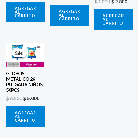
$
4.000
$
2.800
AGREGAR
AGREGAR
AL
AL
CARRITO
AGREGAR
CARRITO
AL
CARRITO
El
El
precio
precio
Sale!
Sale!
original
actual
era:
es:
$ 6.500.
$ 5.000.
GLOBOS
METALICO 26
PULGADA NIÑOS
50PCS
$
6.500
$
5.000
AGREGAR
AL
CARRITO