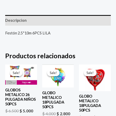
Descripcion
Festón 2.5*10m 6PCS LILA
Productos relacionados
El
El
El
El
El
El
precio
precio
precio
precio
precio
prec
Sale!
Sale!
Sale!
Sale!
Sale!
Sale!
original
actual
original
actual
original
actu
era:
es:
era:
es:
era:
es:
$ 6.500.
$ 5.000.
$ 4.000.
$ 2.800.
$ 4.000.
$ 2.8
GLOBOS
GLOBO
METALICO 26
GLOBO
METALICO
PULGADA NIÑOS
METALICO
18PULGADA
50PCS
18PULGADA
50PCS
50PCS
$
6.500
$
5.000
$
4.000
$
2.800