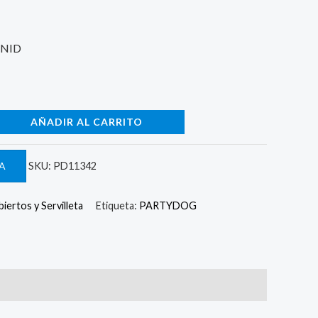
UNID
AÑADIR AL CARRITO
A
SKU:
PD11342
iertos y Servilleta
Etiqueta:
PARTYDOG