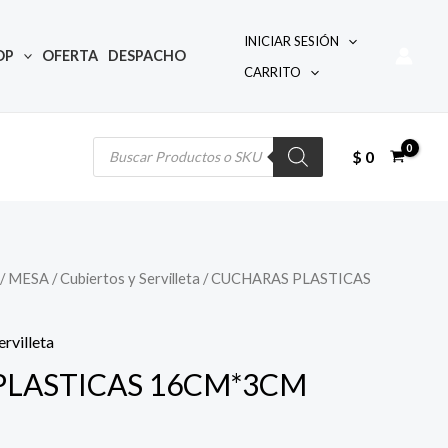
INICIAR SESIÓN
OP
OFERTA
DESPACHO
CARRITO
Búsqueda
de
productos
$
0
/
MESA
/
Cubiertos y Servilleta
/ CUCHARAS PLASTICAS
ervilleta
PLASTICAS 16CM*3CM