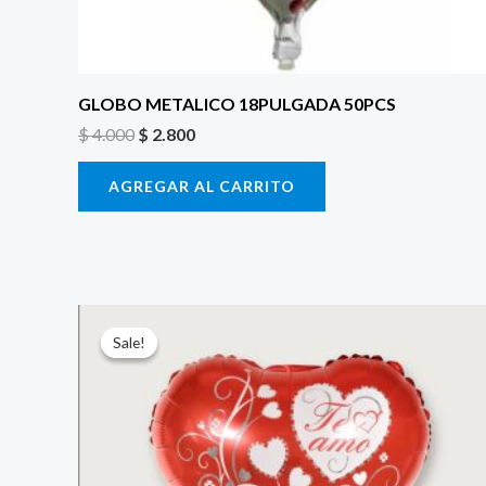
GLOBO METALICO 18PULGADA 50PCS
$
4.000
$
2.800
AGREGAR AL CARRITO
El
El
precio
precio
Sale!
Sale!
original
actual
era:
es:
$ 4.000.
$ 2.800.