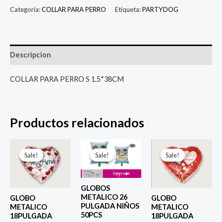
Categoría:
COLLAR PARA PERRO
Etiqueta:
PARTYDOG
Descripcion
COLLAR PARA PERRO S 1.5*38CM
Productos relacionados
El
El
El
El
El
El
precio
precio
precio
precio
precio
prec
Sale!
Sale!
Sale!
Sale!
Sale!
Sale!
original
actual
original
actual
original
actu
era:
es:
era:
es:
era:
es:
$ 4.000.
$ 2.800.
$ 6.500.
$ 5.000.
$ 4.000.
$ 2.8
GLOBOS
METALICO 26
GLOBO
GLOBO
PULGADA NIÑOS
METALICO
METALICO
50PCS
18PULGADA
18PULGADA