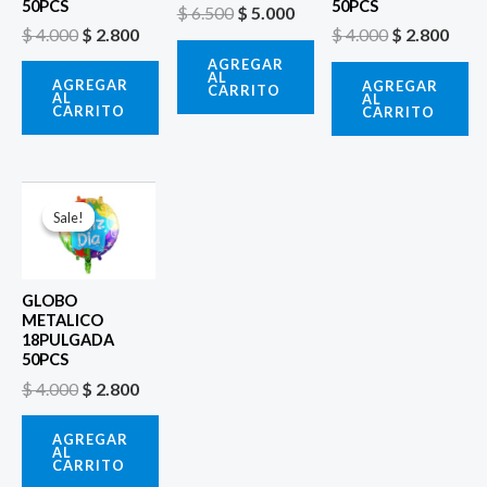
50PCS
50PCS
$
6.500
$
5.000
$
4.000
$
2.800
$
4.000
$
2.800
AGREGAR
AL
AGREGAR
AGREGAR
CARRITO
AL
AL
CARRITO
CARRITO
El
El
precio
precio
Sale!
Sale!
original
actual
era:
es:
$ 4.000.
$ 2.800.
GLOBO
METALICO
18PULGADA
50PCS
$
4.000
$
2.800
AGREGAR
AL
CARRITO