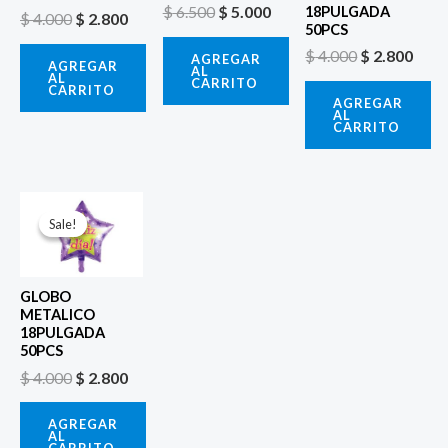
$
6.500
$
5.000
18PULGADA
$
4.000
$
2.800
50PCS
$
4.000
$
2.800
AGREGAR
AGREGAR
AL
AL
CARRITO
CARRITO
AGREGAR
AL
CARRITO
El
El
precio
precio
Sale!
Sale!
original
actual
era:
es:
$ 4.000.
$ 2.800.
GLOBO
METALICO
18PULGADA
50PCS
$
4.000
$
2.800
AGREGAR
AL
CARRITO