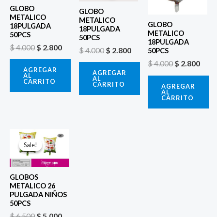
GLOBO
GLOBO
METALICO
METALICO
GLOBO
18PULGADA
18PULGADA
METALICO
50PCS
50PCS
18PULGADA
$
4.000
$
2.800
$
4.000
$
2.800
50PCS
$
4.000
$
2.800
AGREGAR
AGREGAR
AL
AL
CARRITO
CARRITO
AGREGAR
AL
CARRITO
El
El
precio
precio
Sale!
Sale!
original
actual
era:
es:
$ 6.500.
$ 5.000.
GLOBOS
METALICO 26
PULGADA NIÑOS
50PCS
$
6.500
$
5.000