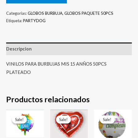
Categorías:
GLOBOS BURBUJA
,
GLOBOS PAQUETE 50PCS
Etiqueta:
PARTYDOG
Descripcion
VINILOS PARA BURBUJAS MIS 15 ANÑOS 50PCS
PLATEADO
Productos relacionados
El
El
El
El
El
El
precio
precio
precio
precio
precio
prec
Sale!
Sale!
Sale!
Sale!
Sale!
Sale!
original
actual
original
actual
original
actu
era:
es:
era:
es:
era:
es:
$ 4.000.
$ 2.800.
$ 4.000.
$ 2.800.
$ 4.000.
$ 2.8