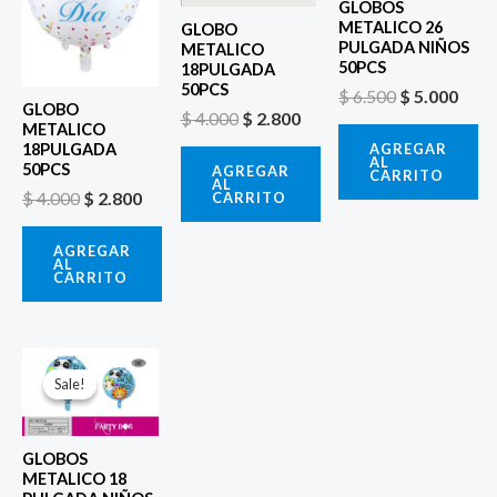
GLOBOS
METALICO 26
GLOBO
PULGADA NIÑOS
METALICO
50PCS
18PULGADA
50PCS
$
6.500
$
5.000
GLOBO
$
4.000
$
2.800
METALICO
AGREGAR
18PULGADA
AL
50PCS
AGREGAR
CARRITO
AL
$
4.000
$
2.800
CARRITO
AGREGAR
AL
CARRITO
El
El
precio
precio
Sale!
Sale!
original
actual
era:
es:
$ 4.000.
$ 2.800.
GLOBOS
METALICO 18