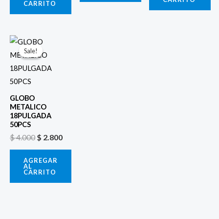
CARRITO
El
El
precio
precio
Sale!
Sale!
original
actual
era:
es:
$ 4.000.
$ 2.800.
GLOBO
METALICO
18PULGADA
50PCS
$
4.000
$
2.800
AGREGAR
AL
CARRITO