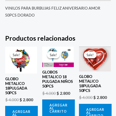
VINILOS PARA BURBUJAS FELIZ ANIVERSARIO AMOR
50PCS DORADO
Productos relacionados
El
El
El
El
El
El
precio
precio
precio
precio
precio
prec
Sale!
Sale!
Sale!
Sale!
Sale!
Sale!
original
actual
original
actual
original
actu
era:
es:
era:
es:
era:
es:
$ 4.000.
$ 2.800.
$ 4.000.
$ 2.800.
$ 4.000.
$ 2.8
GLOBOS
GLOBO
METALICO 18
GLOBO
METALICO
PULGADA NIÑOS
METALICO
18PULGADA
50PCS
18PULGADA
50PCS
$
4.000
$
2.800
50PCS
$
4.000
$
2.800
$
4.000
$
2.800
AGREGAR
AL
AGREGAR
CARRITO
AGREGAR
AL
AL
CARRITO