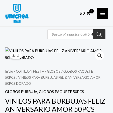
Skip
MAI
to
MEN
$
0
content
Búsqueda
de
productos
Quantity
El
El
Sale!
precio
precio
original
actual
Inicio
/
COTILLON FIESTA
/
GLOBOS
/
GLOBOS PAQUETE
50PCS
/ VINILOS PARA BURBUJAS FELIZ ANIVERSARIO AMOR
era:
es:
50PCS DORADO
$ 5.000.
$ 3.000.
GLOBOS BURBUJA
,
GLOBOS PAQUETE 50PCS
VINILOS PARA BURBUJAS FELIZ
ANIVERSARIO AMOR 50PCS