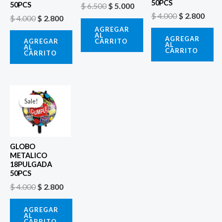
50PCS
50PCS
$
6.500
$
5.000
$
4.000
$
2.800
$
4.000
$
2.800
AGREGAR
AL
AGREGAR
CARRITO
AGREGAR
AL
AL
CARRITO
CARRITO
El
El
precio
precio
Sale!
Sale!
original
actual
era:
es:
$ 4.000.
$ 2.800.
GLOBO
METALICO
18PULGADA
50PCS
$
4.000
$
2.800
AGREGAR
AL
CARRITO