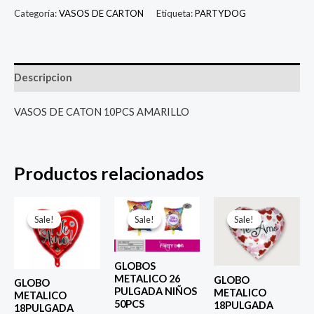
Categoría:
VASOS DE CARTON
Etiqueta:
PARTYDOG
Descripcion
VASOS DE CATON 10PCS AMARILLO
Productos relacionados
El
El
El
El
El
El
precio
precio
precio
precio
precio
prec
Sale!
Sale!
Sale!
Sale!
Sale!
Sale!
original
actual
original
actual
original
actu
era:
es:
era:
es:
era:
es:
$ 4.000.
$ 2.800.
$ 6.500.
$ 5.000.
$ 4.000.
$ 2.8
GLOBOS
METALICO 26
GLOBO
GLOBO
PULGADA NIÑOS
METALICO
METALICO
50PCS
18PULGADA
18PULGADA