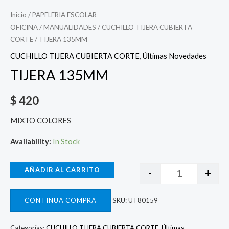
Inicio
/
PAPELERIA ESCOLAR
OFICINA
/
MANUALIDADES
/
CUCHILLO TIJERA CUBIERTA
CORTE
/ TIJERA 135MM
CUCHILLO TIJERA CUBIERTA CORTE
,
Últimas Novedades
TIJERA 135MM
$
420
MIXTO COLORES
Availability:
In Stock
AÑADIR AL CARRITO
-
+
CONTINUA COMPRA
SKU:
UT80159
Categorías:
CUCHILLO TIJERA CUBIERTA CORTE
,
Últimas