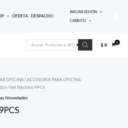
INICIAR SESIÓN
OP
OFERTA
DESPACHO
CARRITO
Búsqueda
de
productos
$
0
AR OFICINA
/
ACCESORIA PARA OFICINA
tico
/ Set Eléctrico 9PCS
mas Novedades
 9PCS