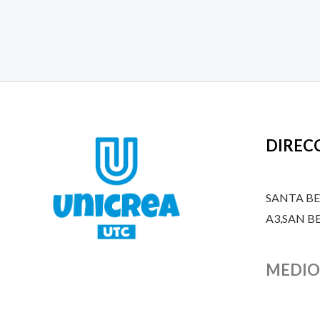
DIREC
SANTA B
A3,SAN 
MEDIO