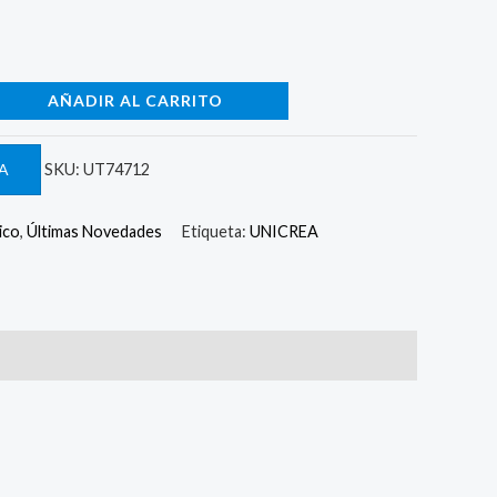
AÑADIR AL CARRITO
A
SKU:
UT74712
ico
,
Últimas Novedades
Etiqueta:
UNICREA