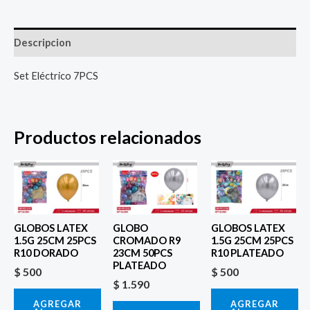
Descripcion
Set Eléctrico 7PCS
Productos relacionados
GLOBOS LATEX
GLOBO
GLOBOS LATEX
1.5G 25CM 25PCS
CROMADO R9
1.5G 25CM 25PCS
R10 DORADO
23CM 50PCS
R10 PLATEADO
PLATEADO
$
500
$
500
$
1.590
AGREGAR
AGREGAR