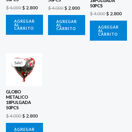
18PULGADA
50PCS
$
4.000
$
2.800
$
4.000
$
2.800
$
4.000
$
2.800
AGREGAR
AGREGAR
AL
AL
AGREGAR
CARRITO
CARRITO
AL
CARRITO
El
El
precio
precio
Sale!
Sale!
original
actual
era:
es:
$ 4.000.
$ 2.800.
GLOBO
METALICO
18PULGADA
50PCS
$
4.000
$
2.800
AGREGAR