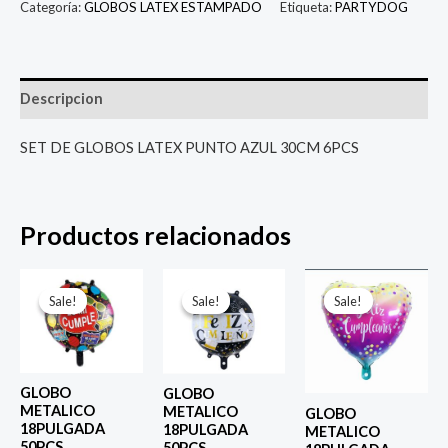
Categoría:
GLOBOS LATEX ESTAMPADO
Etiqueta:
PARTYDOG
Descripcion
SET DE GLOBOS LATEX PUNTO AZUL 30CM 6PCS
Productos relacionados
El
El
El
El
El
El
precio
precio
precio
precio
precio
prec
Sale!
Sale!
Sale!
Sale!
Sale!
Sale!
original
actual
original
actual
original
actu
era:
es:
era:
es:
era:
es:
$ 4.000.
$ 2.800.
$ 4.000.
$ 2.800.
$ 4.000.
$ 2.8
GLOBO
GLOBO
METALICO
METALICO
GLOBO
18PULGADA
18PULGADA
METALICO
50PCS
50PCS