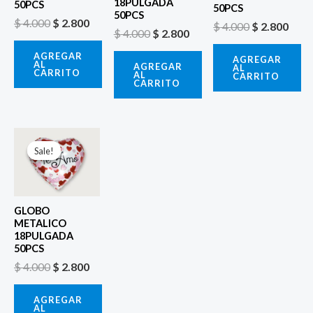
18PULGADA
50PCS
50PCS
50PCS
$
4.000
$
2.800
$
4.000
$
2.800
$
4.000
$
2.800
AGREGAR
AGREGAR
AL
AGREGAR
AL
CARRITO
AL
CARRITO
CARRITO
El
El
precio
precio
Sale!
Sale!
original
actual
era:
es:
$ 4.000.
$ 2.800.
GLOBO
METALICO
18PULGADA
50PCS
$
4.000
$
2.800
AGREGAR
AL