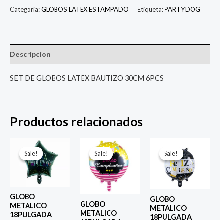
Categoría:
GLOBOS LATEX ESTAMPADO
Etiqueta:
PARTYDOG
Descripcion
SET DE GLOBOS LATEX BAUTIZO 30CM 6PCS
Productos relacionados
El
El
El
El
El
El
precio
precio
precio
precio
precio
prec
Sale!
Sale!
Sale!
Sale!
Sale!
Sale!
original
actual
original
actual
original
actu
era:
es:
era:
es:
era:
es:
$ 4.000.
$ 2.800.
$ 4.000.
$ 2.800.
$ 4.000.
$ 2.8
GLOBO
GLOBO
GLOBO
METALICO
METALICO
METALICO
18PULGADA
18PULGADA