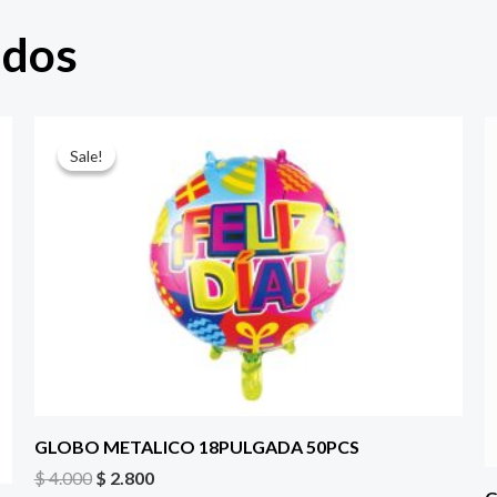
ados
El
El
precio
precio
Sale!
Sale!
original
actual
era:
es:
$ 4.000.
$ 2.800.
GLOBO METALICO 18PULGADA 50PCS
$
4.000
$
2.800