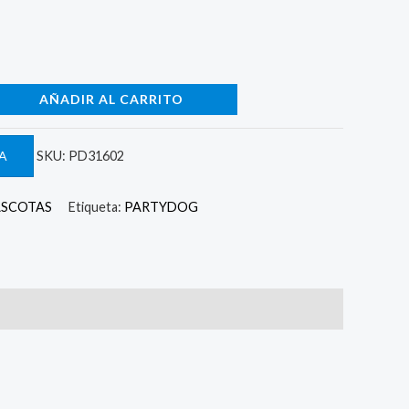
AÑADIR AL CARRITO
A
SKU:
PD31602
ASCOTAS
Etiqueta:
PARTYDOG