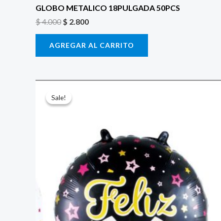
GLOBO METALICO 18PULGADA 50PCS
$
4.000
$
2.800
AGREGAR AL CARRITO
El
El
precio
precio
Sale!
Sale!
original
actual
era:
es:
$ 4.000.
$ 2.800.