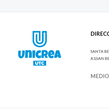
DIREC
SANTA B
A3,SAN 
MEDIO