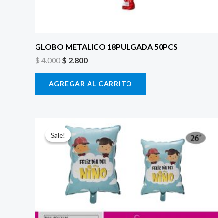
GLOBO METALICO 18PULGADA 50PCS
$
4.000
$
2.800
AGREGAR AL CARRITO
El
El
precio
precio
Sale!
Sale!
original
actual
era:
es:
$ 6.500.
$ 5.000.