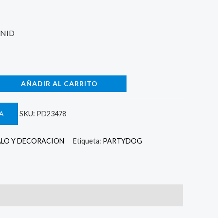
UNID
AÑADIR AL CARRITO
A
SKU:
PD23478
ALO Y DECORACION
Etiqueta:
PARTYDOG