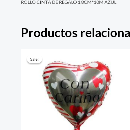
ROLLO CINTA DE REGALO 1.8CM*10M AZUL
Productos relacion
El
El
precio
precio
Sale!
Sale!
original
actual
era:
es:
$ 4.000.
$ 2.800.