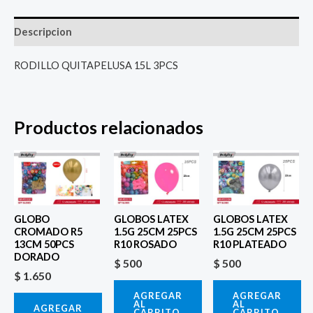
Descripcion
RODILLO QUITAPELUSA 15L 3PCS
Productos relacionados
GLOBO
GLOBOS LATEX
GLOBOS LATEX
CROMADO R5
1.5G 25CM 25PCS
1.5G 25CM 25PCS
13CM 50PCS
R10 ROSADO
R10 PLATEADO
DORADO
$
500
$
500
$
1.650
AGREGAR
AGREGAR
AL
AL
AGREGAR
CARRITO
CARRITO