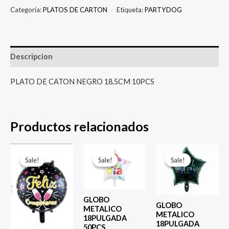
Categoría:
PLATOS DE CARTON
Etiqueta:
PARTYDOG
Descripcion
PLATO DE CATON NEGRO 18.5CM 10PCS
Productos relacionados
El
El
El
El
El
El
precio
precio
precio
precio
precio
prec
Sale!
Sale!
Sale!
Sale!
Sale!
Sale!
original
actual
original
actual
original
actu
era:
es:
era:
es:
era:
es:
$ 4.000.
$ 2.800.
$ 4.000.
$ 2.800.
$ 4.000.
$ 2.8
GLOBO
GLOBO
METALICO
METALICO
18PULGADA
18PULGADA
50PCS