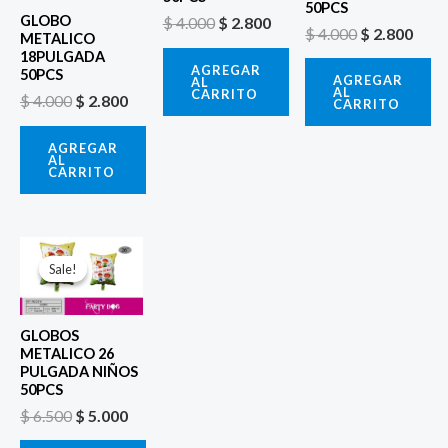
50PCS
GLOBO
$
4.000
$
2.800
$
4.000
$
2.800
METALICO
18PULGADA
AGREGAR
50PCS
AGREGAR
AL
AL
CARRITO
$
4.000
$
2.800
CARRITO
AGREGAR
AL
CARRITO
El
El
precio
precio
Sale!
Sale!
original
actual
era:
es:
$ 6.500.
$ 5.000.
GLOBOS
METALICO 26
PULGADA NIÑOS
50PCS
$
6.500
$
5.000