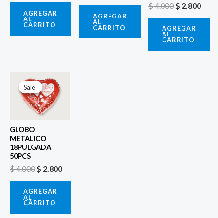
$
4.000
$
2.800
AGREGAR
AGREGAR
AL
AL
CARRITO
CARRITO
AGREGAR
AL
CARRITO
El
El
precio
precio
Sale!
Sale!
original
actual
era:
es:
$ 4.000.
$ 2.800.
GLOBO
METALICO
18PULGADA
50PCS
$
4.000
$
2.800
AGREGAR
AL
CARRITO