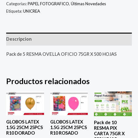
Categorías:
PAPEL FOTOGRAFICO
,
Últimas Novedades
Etiqueta:
UNICREA
Descripcion
Pack de 5 RESMA OVELLA OFICIO 75GR X 500 HOJAS
Productos relacionados
GLOBOS LATEX
GLOBOS LATEX
Pack de 10
1.5G 25CM 25PCS
1.5G 25CM 25PCS
RESMA PIX
R10 DORADO
R10 ROSADO
CARTA 75GR X