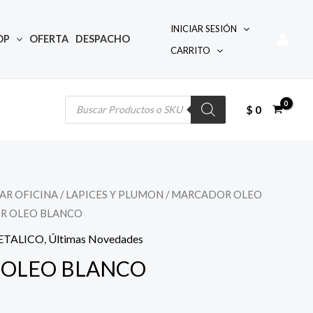
INICIAR SESIÓN
OP
OFERTA
DESPACHO
CARRITO
Búsqueda
de
productos
$
0
AR OFICINA
/
LAPICES Y PLUMON
/
MARCADOR OLEO
R OLEO BLANCO
ETALICO
,
Últimas Novedades
OLEO BLANCO