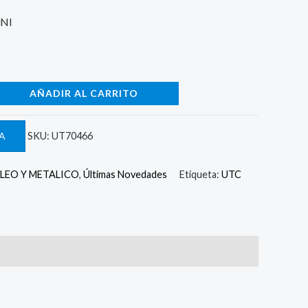
UNI
AÑADIR AL CARRITO
A
SKU:
UT70466
EO Y METALICO
,
Últimas Novedades
Etiqueta:
UTC