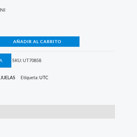
UNI
AÑADIR AL CARRITO
A
SKU:
UT70858
EJUELAS
Etiqueta:
UTC