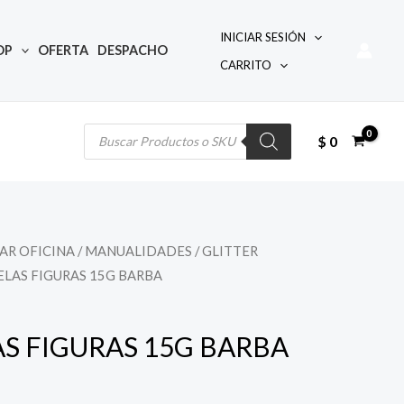
INICIAR SESIÓN
OP
OFERTA
DESPACHO
CARRITO
Búsqueda
de
productos
$
0
AR OFICINA
/
MANUALIDADES
/
GLITTER
ELAS FIGURAS 15G BARBA
S FIGURAS 15G BARBA