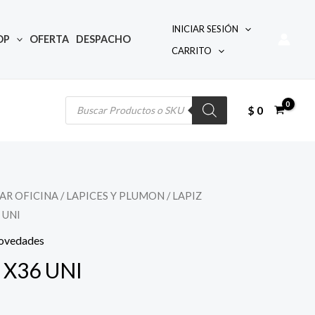
INICIAR SESIÓN
OP
OFERTA
DESPACHO
CARRITO
Búsqueda
de
productos
$
0
AR OFICINA
/
LAPICES Y PLUMON
/
LAPIZ
 UNI
ovedades
 X36 UNI