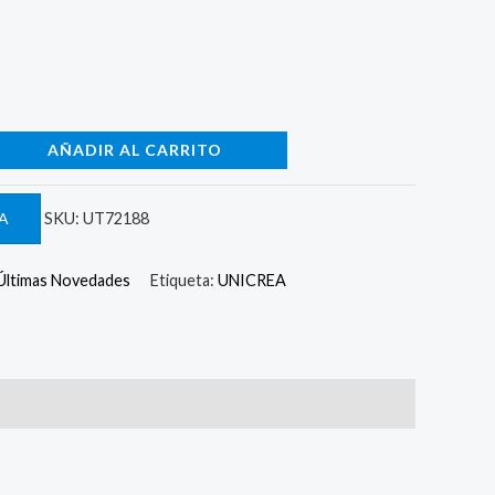
AÑADIR AL CARRITO
A
SKU:
UT72188
Últimas Novedades
Etiqueta:
UNICREA