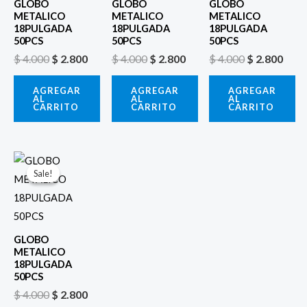
GLOBO
GLOBO
GLOBO
METALICO
METALICO
METALICO
18PULGADA
18PULGADA
18PULGADA
50PCS
50PCS
50PCS
$
4.000
$
2.800
$
4.000
$
2.800
$
4.000
$
2.800
AGREGAR
AGREGAR
AGREGAR
AL
AL
AL
CARRITO
CARRITO
CARRITO
El
El
precio
precio
Sale!
Sale!
original
actual
era:
es:
$ 4.000.
$ 2.800.
GLOBO
METALICO
18PULGADA
50PCS
$
4.000
$
2.800