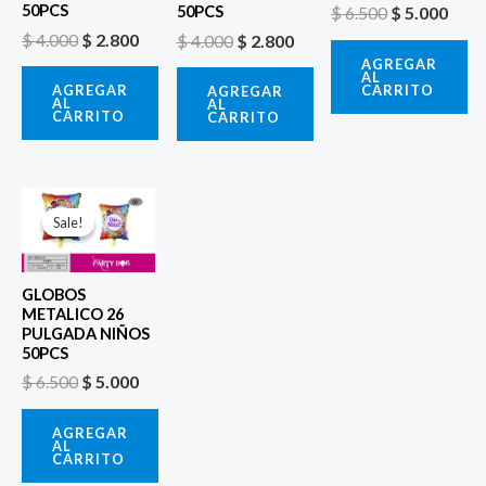
50PCS
$
6.500
$
5.000
50PCS
$
4.000
$
2.800
$
4.000
$
2.800
AGREGAR
AL
CARRITO
AGREGAR
AGREGAR
AL
AL
CARRITO
CARRITO
El
El
precio
precio
Sale!
Sale!
original
actual
era:
es:
$ 6.500.
$ 5.000.
GLOBOS
METALICO 26
PULGADA NIÑOS
50PCS
$
6.500
$
5.000
AGREGAR
AL
CARRITO