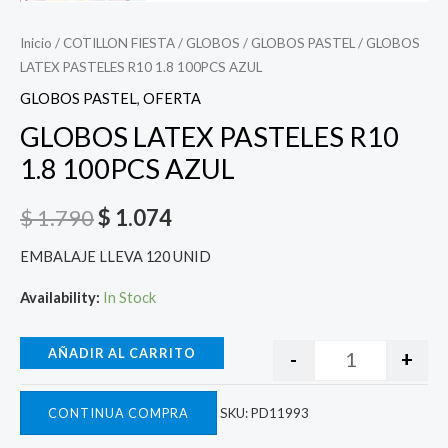
Inicio
/
COTILLON FIESTA
/
GLOBOS
/
GLOBOS PASTEL
/ GLOBOS
LATEX PASTELES R10 1.8 100PCS AZUL
GLOBOS PASTEL
,
OFERTA
GLOBOS LATEX PASTELES R10
1.8 100PCS AZUL
$
1.790
$
1.074
EMBALAJE LLEVA 120 UNID
Availability:
In Stock
AÑADIR AL CARRITO
-
+
CONTINUA COMPRA
SKU:
PD11993