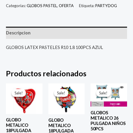
Categorías:
GLOBOS PASTEL
,
OFERTA
Etiqueta:
PARTYDOG
Descripcion
GLOBOS LATEX PASTELES R10 1.8 100PCS AZUL
Productos relacionados
El
El
El
El
El
El
precio
precio
precio
precio
precio
prec
Sale!
Sale!
Sale!
Sale!
Sale!
Sale!
original
actual
original
actual
original
actu
era:
es:
era:
es:
era:
es:
$ 4.000.
$ 2.800.
$ 4.000.
$ 2.800.
$ 6.500.
$ 5.0
GLOBOS
METALICO 26
GLOBO
GLOBO
PULGADA NIÑOS
METALICO
METALICO
50PCS
18PULGADA
18PULGADA