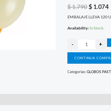
$ 1.790.
$
$
1.790
$
1.074
EMBALAJE LLEVA 120 
Availability:
In Stock
-
+
CONTINUA COMPR
Categorías:
GLOBOS PAST