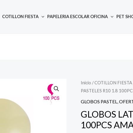
COTILLON FIESTA
PAPELERIA ESCOLAR OFICINA
PET SH
Inicio
/
COTILLON FIESTA
Quantity
El
E
PASTELES R10 1.8 100P
precio
GLOBOS PASTEL
,
OFER
original
GLOBOS LAT
100PCS AMA
era:
e