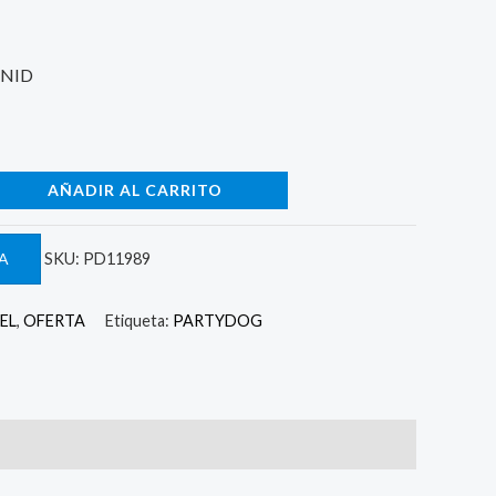
 1.074.
UNID
AÑADIR AL CARRITO
A
SKU:
PD11989
EL
,
OFERTA
Etiqueta:
PARTYDOG