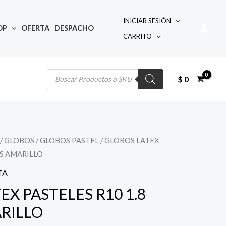
INICIAR SESIÓN
OP
OFERTA
DESPACHO
CARRITO
Búsqueda
de
productos
$
0
/
GLOBOS
/
GLOBOS PASTEL
/ GLOBOS LATEX
l
CS AMARILLO
precio
TA
actual
EX PASTELES R10 1.8
RILLO
s: