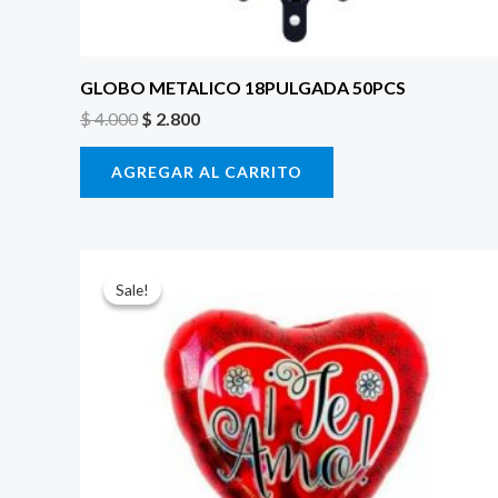
GLOBO METALICO 18PULGADA 50PCS
$
4.000
$
2.800
AGREGAR AL CARRITO
El
El
precio
precio
Sale!
Sale!
original
actual
era:
es:
$ 4.000.
$ 2.800.