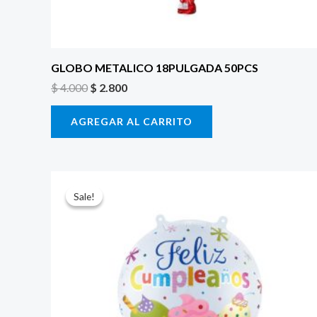
GLOBO METALICO 18PULGADA 50PCS
$
4.000
$
2.800
AGREGAR AL CARRITO
El
El
precio
precio
Sale!
Sale!
original
actual
era:
es:
$ 4.000.
$ 2.800.