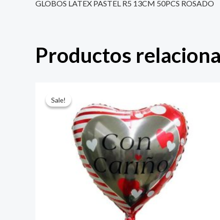
GLOBOS LATEX PASTEL R5 13CM 50PCS ROSADO
Productos relacion
El
El
precio
precio
Sale!
Sale!
original
actual
era:
es:
$ 4.000.
$ 2.800.