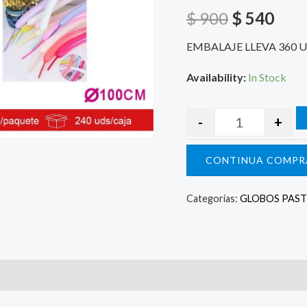
$ 900.
$ 54
$
900
$
540
EMBALAJE LLEVA 360 
Availability:
In Stock
-
+
CONTINUA COMPR
Categorías:
GLOBOS PAST