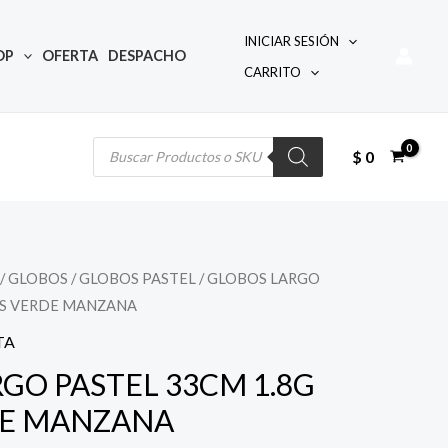
INICIAR SESIÓN
OP
OFERTA
DESPACHO
CARRITO
Búsqueda
de
productos
$
0
/
GLOBOS
/
GLOBOS PASTEL
/ GLOBOS LARGO
CS VERDE MANZANA
io
TA
al
GO PASTEL 33CM 1.8G
DE MANZANA