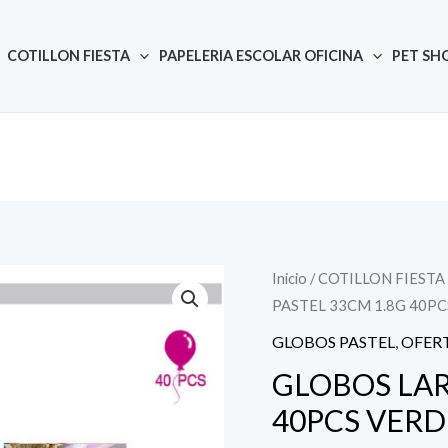
COTILLON FIESTA
PAPELERIA ESCOLAR OFICINA
PET SH
Inicio
/
COTILLON FIESTA
Quantity
El
El
PASTEL 33CM 1.8G 40P
precio
prec
GLOBOS PASTEL
,
OFER
original
actu
GLOBOS LAR
40PCS VER
era:
es: