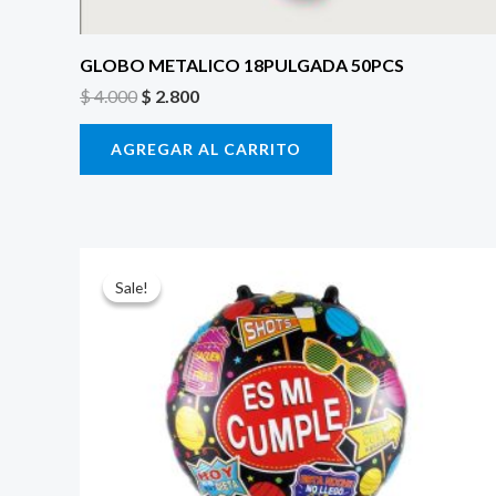
GLOBO METALICO 18PULGADA 50PCS
$
4.000
$
2.800
AGREGAR AL CARRITO
El
El
precio
precio
Sale!
Sale!
original
actual
era:
es:
$ 4.000.
$ 2.800.