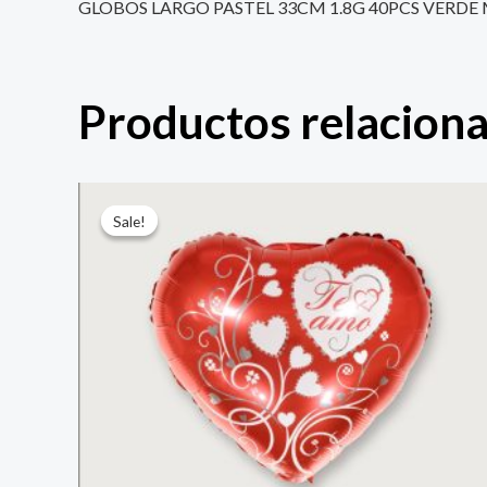
GLOBOS LARGO PASTEL 33CM 1.8G 40PCS VERD
Productos relacion
El
El
precio
precio
Sale!
Sale!
original
actual
era:
es:
$ 4.000.
$ 2.800.