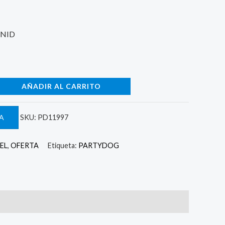
0.
UNID
AÑADIR AL CARRITO
A
SKU:
PD11997
EL
,
OFERTA
Etiqueta:
PARTYDOG