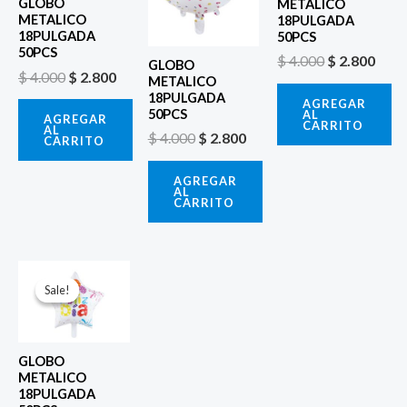
GLOBO
METALICO
METALICO
18PULGADA
18PULGADA
50PCS
50PCS
$
4.000
$
2.800
GLOBO
$
4.000
$
2.800
METALICO
18PULGADA
AGREGAR
50PCS
AL
AGREGAR
CARRITO
AL
$
4.000
$
2.800
CARRITO
AGREGAR
AL
CARRITO
El
El
precio
precio
Sale!
Sale!
original
actual
era:
es:
$ 4.000.
$ 2.800.
GLOBO
METALICO
18PULGADA