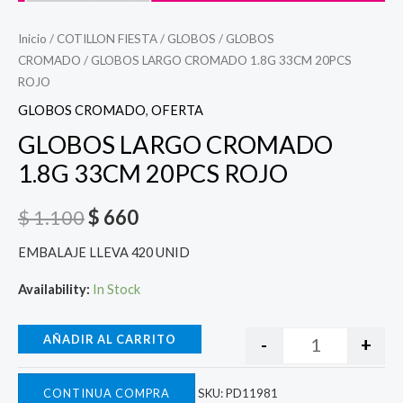
Inicio
/
COTILLON FIESTA
/
GLOBOS
/
GLOBOS
CROMADO
/ GLOBOS LARGO CROMADO 1.8G 33CM 20PCS
ROJO
GLOBOS CROMADO
,
OFERTA
GLOBOS LARGO CROMADO
1.8G 33CM 20PCS ROJO
$
1.100
$
660
EMBALAJE LLEVA 420 UNID
Availability:
In Stock
AÑADIR AL CARRITO
-
+
CONTINUA COMPRA
SKU:
PD11981