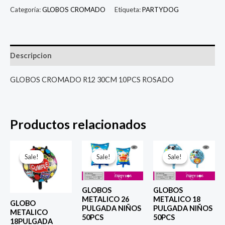
Categoría:
GLOBOS CROMADO
Etiqueta:
PARTYDOG
Descripcion
GLOBOS CROMADO R12 30CM 10PCS ROSADO
Productos relacionados
El
El
El
El
El
El
precio
precio
precio
precio
precio
prec
Sale!
Sale!
Sale!
Sale!
Sale!
Sale!
original
actual
original
actual
original
actu
era:
es:
era:
es:
era:
es:
$ 4.000.
$ 2.800.
$ 6.500.
$ 5.000.
$ 4.000.
$ 2.8
GLOBOS
GLOBOS
METALICO 26
METALICO 18
GLOBO
PULGADA NIÑOS
PULGADA NIÑOS
METALICO
50PCS
50PCS
18PULGADA