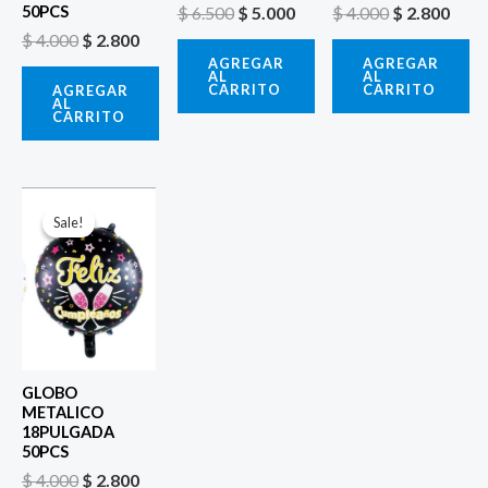
$
6.500
$
5.000
$
4.000
$
2.800
50PCS
$
4.000
$
2.800
AGREGAR
AGREGAR
AL
AL
CARRITO
CARRITO
AGREGAR
AL
CARRITO
El
El
precio
precio
Sale!
Sale!
original
actual
era:
es:
$ 4.000.
$ 2.800.
GLOBO
METALICO
18PULGADA
50PCS
$
4.000
$
2.800