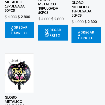
METALICO
GLOBO
METALICO
18PULGADA
METALICO
18PULGADA
50PCS
18PULGADA
50PCS
50PCS
$
4.000
$
2.800
$
4.000
$
2.800
$
4.000
$
2.800
AGREGAR
AGREGAR
AL
AGREGAR
AL
CARRITO
AL
CARRITO
CARRITO
El
El
precio
precio
Sale!
Sale!
original
actual
era:
es:
$ 4.000.
$ 2.800.
GLOBO
METALICO