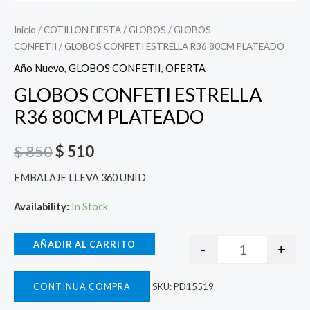
Inicio
/
COTILLON FIESTA
/
GLOBOS
/
GLOBOS
CONFETII
/ GLOBOS CONFETI ESTRELLA R36 80CM PLATEADO
Año Nuevo
,
GLOBOS CONFETII
,
OFERTA
GLOBOS CONFETI ESTRELLA
R36 80CM PLATEADO
$
850
$
510
EMBALAJE LLEVA 360 UNID
Availability:
In Stock
AÑADIR AL CARRITO
-
+
CONTINUA COMPRA
SKU:
PD15519