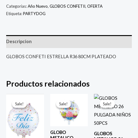
Categorías:
Año Nuevo
,
GLOBOS CONFETII
,
OFERTA
Etiqueta:
PARTYDOG
Descripcion
GLOBOS CONFETI ESTRELLA R36 80CM PLATEADO
Productos relacionados
El
El
El
El
El
El
precio
precio
precio
precio
precio
prec
Sale!
Sale!
Sale!
Sale!
Sale!
Sale!
original
actual
original
actual
original
actu
era:
es:
era:
es:
era:
es:
$ 4.000.
$ 2.800.
$ 4.000.
$ 2.800.
$ 6.500.
$ 5.0
GLOBO
GLOBOS
METALICO