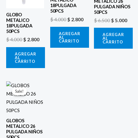
METALICO 26
18PULGADA
PULGADA NIÑOS
50PCS
50PCS
GLOBO
$
4.000
$
2.800
$
6.500
$
5.000
METALICO
18PULGADA
50PCS
AGREGAR
AGREGAR
AL
AL
$
4.000
$
2.800
CARRITO
CARRITO
AGREGAR
AL
CARRITO
El
El
precio
precio
Sale!
Sale!
original
actual
era:
es:
$ 6.500.
$ 5.000.
GLOBOS
METALICO 26
PULGADA NIÑOS
50PCS