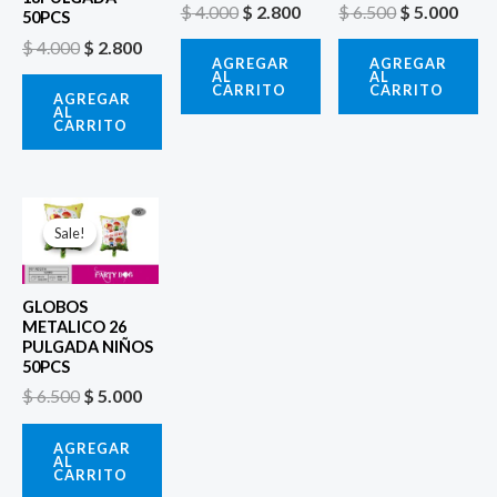
$
4.000
$
2.800
$
6.500
$
5.000
50PCS
$
4.000
$
2.800
AGREGAR
AGREGAR
AL
AL
CARRITO
CARRITO
AGREGAR
AL
CARRITO
El
El
precio
precio
Sale!
Sale!
original
actual
era:
es:
$ 6.500.
$ 5.000.
GLOBOS
METALICO 26
PULGADA NIÑOS
50PCS
$
6.500
$
5.000
AGREGAR
AL
CARRITO