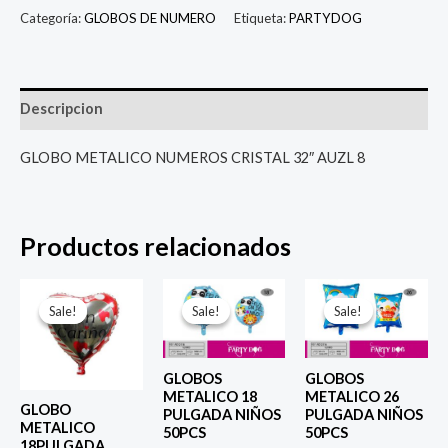
Categoría:
GLOBOS DE NUMERO
Etiqueta:
PARTYDOG
Descripcion
GLOBO METALICO NUMEROS CRISTAL 32″ AUZL 8
Productos relacionados
El
El
El
El
El
El
precio
precio
precio
precio
precio
prec
Sale!
Sale!
Sale!
Sale!
Sale!
Sale!
original
actual
original
actual
original
actu
era:
es:
era:
es:
era:
es:
$ 4.000.
$ 2.800.
$ 4.000.
$ 2.800.
$ 6.500.
$ 5.0
GLOBOS
GLOBOS
METALICO 18
METALICO 26
GLOBO
PULGADA NIÑOS
PULGADA NIÑOS
METALICO
50PCS
50PCS
18PULGADA