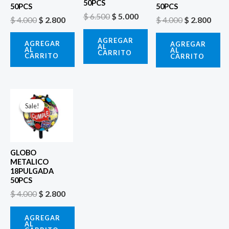
50PCS
50PCS
50PCS
$
6.500
$
5.000
$
4.000
$
2.800
$
4.000
$
2.800
AGREGAR
AGREGAR
AGREGAR
AL
AL
AL
CARRITO
CARRITO
CARRITO
El
El
precio
precio
Sale!
Sale!
original
actual
era:
es:
$ 4.000.
$ 2.800.
GLOBO
METALICO
18PULGADA
50PCS
$
4.000
$
2.800
AGREGAR
AL