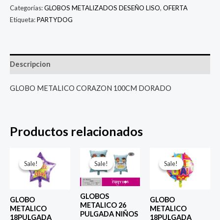
Categorías:
GLOBOS METALIZADOS DESEÑO LISO
,
OFERTA
Etiqueta:
PARTYDOG
Descripcion
GLOBO METALICO CORAZON 100CM DORADO
Productos relacionados
El
El
El
El
El
El
precio
precio
precio
precio
precio
prec
Sale!
Sale!
Sale!
Sale!
Sale!
Sale!
original
actual
original
actual
original
actu
era:
es:
era:
es:
era:
es:
$ 4.000.
$ 2.800.
$ 6.500.
$ 5.000.
$ 4.000.
$ 2.8
GLOBOS
GLOBO
GLOBO
METALICO 26
METALICO
METALICO
PULGADA NIÑOS
18PULGADA
18PULGADA