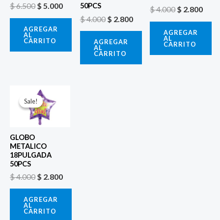
$
6.500
$
5.000
50PCS
$
4.000
$
2.800
$
4.000
$
2.800
AGREGAR
AGREGAR
AL
AL
CARRITO
AGREGAR
CARRITO
AL
CARRITO
El
El
precio
precio
Sale!
Sale!
original
actual
era:
es:
$ 4.000.
$ 2.800.
GLOBO
METALICO
18PULGADA
50PCS
$
4.000
$
2.800
AGREGAR
AL
CARRITO