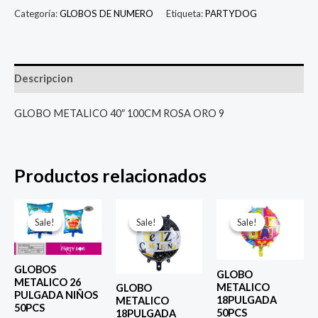
Categoría:
GLOBOS DE NUMERO
Etiqueta:
PARTYDOG
Descripcion
GLOBO METALICO 40″ 100CM ROSA ORO 9
Productos relacionados
El
El
El
El
El
El
precio
precio
precio
precio
precio
prec
Sale!
Sale!
Sale!
Sale!
Sale!
Sale!
original
actual
original
actual
original
actu
era:
es:
era:
es:
era:
es:
$ 6.500.
$ 5.000.
$ 4.000.
$ 2.800.
$ 4.000.
$ 2.8
GLOBOS
GLOBO
METALICO 26
METALICO
GLOBO
PULGADA NIÑOS
18PULGADA
METALICO
50PCS
50PCS
18PULGADA