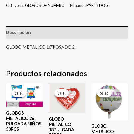
Categoría:
GLOBOS DE NUMERO
Etiqueta:
PARTYDOG
Descripcion
GLOBO METALICO 16″ROSADO 2
Productos relacionados
El
El
El
El
El
El
precio
precio
precio
precio
precio
prec
Sale!
Sale!
Sale!
Sale!
Sale!
Sale!
original
actual
original
actual
original
actu
era:
es:
era:
es:
era:
es:
$ 6.500.
$ 5.000.
$ 4.000.
$ 2.800.
$ 4.000.
$ 2.8
GLOBOS
METALICO 26
GLOBO
PULGADA NIÑOS
METALICO
GLOBO
50PCS
18PULGADA
METALICO