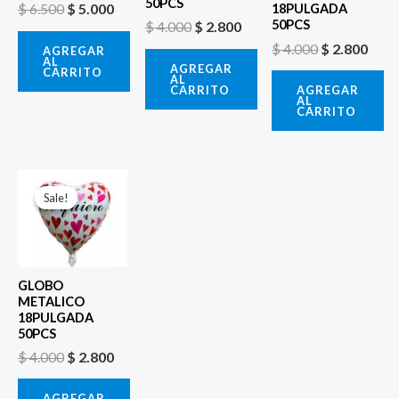
50PCS
$
6.500
$
5.000
18PULGADA
50PCS
$
4.000
$
2.800
$
4.000
$
2.800
AGREGAR
AL
AGREGAR
CARRITO
AL
CARRITO
AGREGAR
AL
CARRITO
El
El
precio
precio
Sale!
Sale!
original
actual
era:
es:
$ 4.000.
$ 2.800.
GLOBO
METALICO
18PULGADA
50PCS
$
4.000
$
2.800
AGREGAR