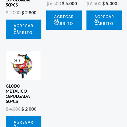
$
6.500
$
5.000
$
6.500
$
5.000
50PCS
$
4.000
$
2.800
AGREGAR
AGREGAR
AL
AL
CARRITO
CARRITO
AGREGAR
AL
CARRITO
El
El
precio
precio
Sale!
Sale!
original
actual
era:
es:
$ 4.000.
$ 2.800.
GLOBO
METALICO
18PULGADA
50PCS
$
4.000
$
2.800
AGREGAR
AL