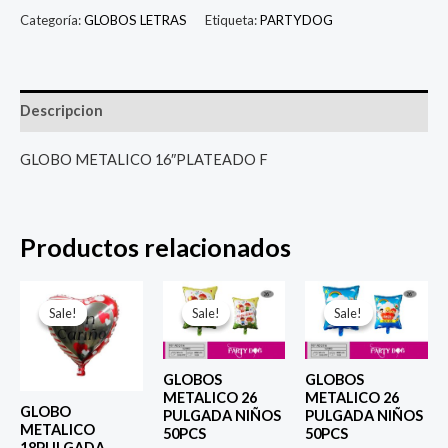
Categoría:
GLOBOS LETRAS
Etiqueta:
PARTYDOG
Descripcion
GLOBO METALICO 16″PLATEADO F
Productos relacionados
El
El
El
El
El
El
precio
precio
precio
precio
precio
prec
Sale!
Sale!
Sale!
Sale!
Sale!
Sale!
original
actual
original
actual
original
actu
era:
es:
era:
es:
era:
es:
$ 4.000.
$ 2.800.
$ 6.500.
$ 5.000.
$ 6.500.
$ 5.0
GLOBOS
GLOBOS
METALICO 26
METALICO 26
GLOBO
PULGADA NIÑOS
PULGADA NIÑOS
METALICO
50PCS
50PCS
18PULGADA