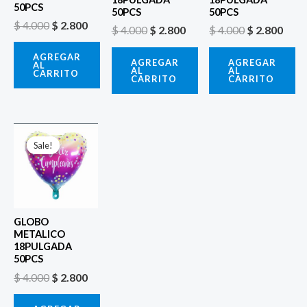
50PCS
50PCS
50PCS
$
4.000
$
2.800
$
4.000
$
2.800
$
4.000
$
2.800
AGREGAR
AGREGAR
AGREGAR
AL
AL
AL
CARRITO
CARRITO
CARRITO
El
El
precio
precio
Sale!
Sale!
original
actual
era:
es:
$ 4.000.
$ 2.800.
GLOBO
METALICO
18PULGADA
50PCS
$
4.000
$
2.800