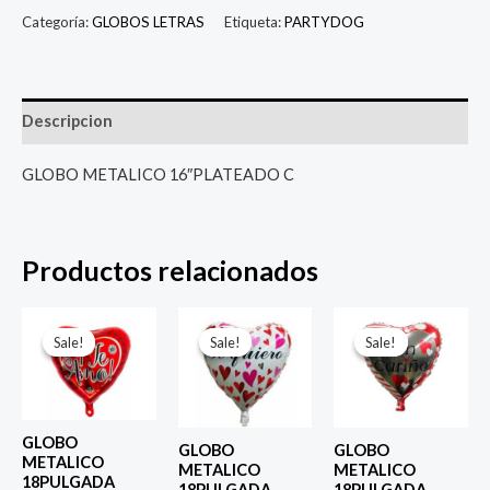
Categoría:
GLOBOS LETRAS
Etiqueta:
PARTYDOG
Descripcion
GLOBO METALICO 16″PLATEADO C
Productos relacionados
El
El
El
El
El
El
precio
precio
precio
precio
precio
prec
Sale!
Sale!
Sale!
Sale!
Sale!
Sale!
original
actual
original
actual
original
actu
era:
es:
era:
es:
era:
es:
$ 4.000.
$ 2.800.
$ 4.000.
$ 2.800.
$ 4.000.
$ 2.8
GLOBO
GLOBO
GLOBO
METALICO
METALICO
METALICO
18PULGADA
18PULGADA
18PULGADA