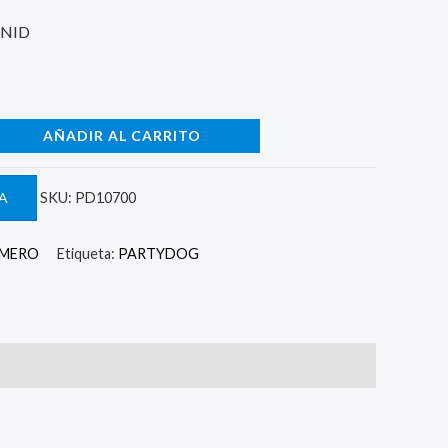
UNID
AÑADIR AL CARRITO
A
SKU:
PD10700
UMERO
Etiqueta:
PARTYDOG