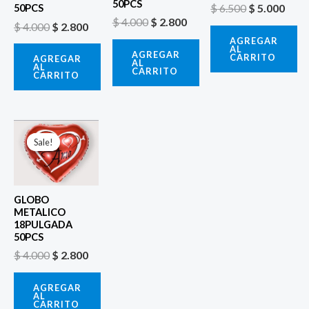
50PCS
$
6.500
$
5.000
50PCS
$
4.000
$
2.800
$
4.000
$
2.800
AGREGAR
AL
AGREGAR
CARRITO
AGREGAR
AL
AL
CARRITO
CARRITO
El
El
precio
precio
Sale!
Sale!
original
actual
era:
es:
$ 4.000.
$ 2.800.
GLOBO
METALICO
18PULGADA
50PCS
$
4.000
$
2.800
AGREGAR
AL
CARRITO