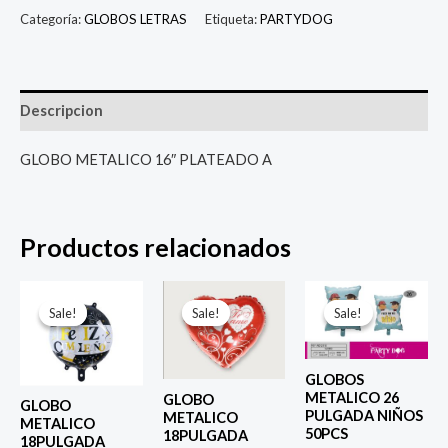
Categoría:
GLOBOS LETRAS
Etiqueta:
PARTYDOG
Descripcion
GLOBO METALICO 16″ PLATEADO A
Productos relacionados
El
El
El
El
El
El
precio
precio
precio
precio
precio
prec
Sale!
Sale!
Sale!
Sale!
Sale!
Sale!
original
actual
original
actual
original
actu
era:
es:
era:
es:
era:
es:
$ 4.000.
$ 2.800.
$ 4.000.
$ 2.800.
$ 6.500.
$ 5.0
GLOBOS
METALICO 26
GLOBO
GLOBO
PULGADA NIÑOS
METALICO
METALICO
50PCS
18PULGADA
18PULGADA