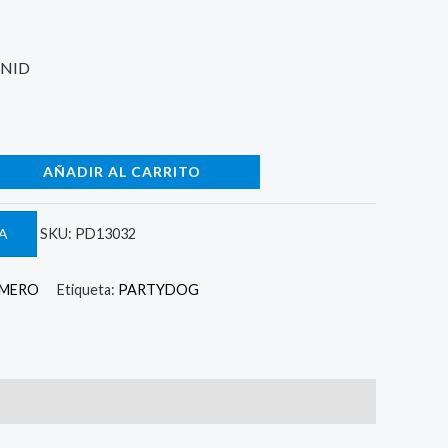
UNID
AÑADIR AL CARRITO
A
SKU:
PD13032
UMERO
Etiqueta:
PARTYDOG