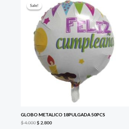
precio
precio
Sale!
Sale!
original
actual
era:
es:
$ 4.000.
$ 2.800.
GLOBO METALICO 18PULGADA 50PCS
$
4.000
$
2.800