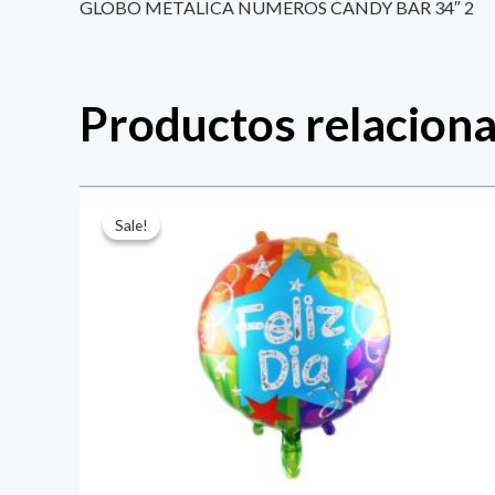
GLOBO METALICA NUMEROS CANDY BAR 34″ 2
Productos relacion
El
El
precio
precio
Sale!
Sale!
original
actual
era:
es:
$ 4.000.
$ 2.800.