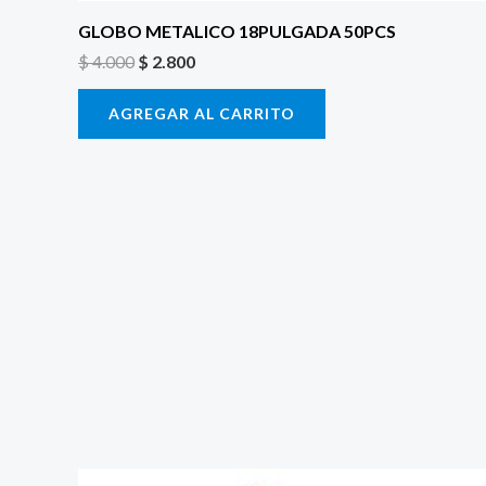
GLOBO METALICO 18PULGADA 50PCS
$
4.000
$
2.800
AGREGAR AL CARRITO
El
El