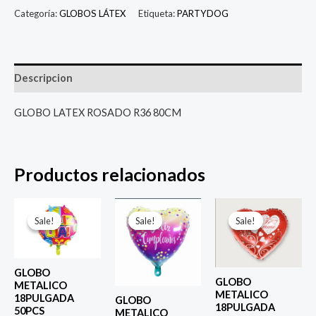
Categoría:
GLOBOS LÁTEX
Etiqueta:
PARTYDOG
Descripcion
GLOBO LATEX ROSADO R36 80CM
Productos relacionados
El
El
El
El
El
El
precio
precio
precio
precio
precio
prec
Sale!
Sale!
Sale!
Sale!
Sale!
Sale!
original
actual
original
actual
original
actu
era:
es:
era:
es:
era:
es:
$ 4.000.
$ 2.800.
$ 4.000.
$ 2.800.
$ 4.000.
$ 2.8
GLOBO
GLOBO
METALICO
METALICO
18PULGADA
GLOBO
18PULGADA
50PCS
METALICO