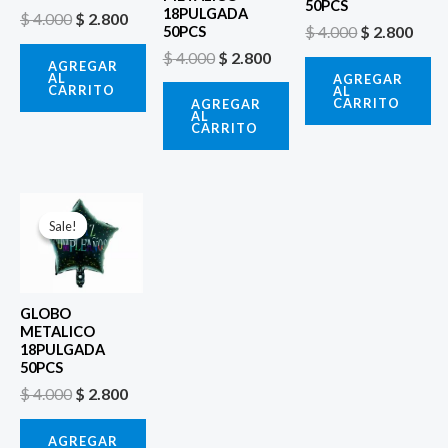
50PCS
18PULGADA
$
4.000
$
2.800
$
4.000
$
2.800
50PCS
$
4.000
$
2.800
AGREGAR
AL
AGREGAR
CARRITO
AL
CARRITO
AGREGAR
AL
CARRITO
El
El
precio
precio
Sale!
Sale!
original
actual
era:
es:
$ 4.000.
$ 2.800.
GLOBO
METALICO
18PULGADA
50PCS
$
4.000
$
2.800
AGREGAR