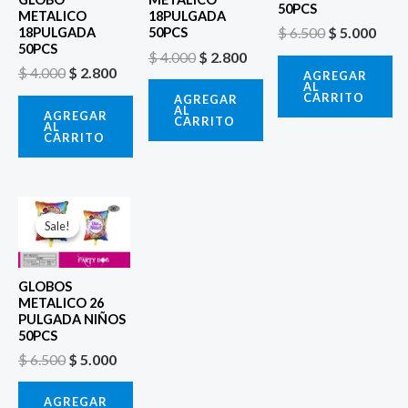
50PCS
METALICO
18PULGADA
$
6.500
$
5.000
18PULGADA
50PCS
50PCS
$
4.000
$
2.800
$
4.000
$
2.800
AGREGAR
AL
CARRITO
AGREGAR
AL
AGREGAR
CARRITO
AL
CARRITO
El
El
precio
precio
Sale!
Sale!
original
actual
era:
es:
$ 6.500.
$ 5.000.
GLOBOS
METALICO 26
PULGADA NIÑOS
50PCS
$
6.500
$
5.000
AGREGAR