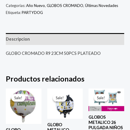
Categorías:
Año Nuevo
,
GLOBOS CROMADO
,
Últimas Novedades
Etiqueta:
PARTYDOG
Descripcion
GLOBO CROMADO R9 23CM 50PCS PLATEADO
Productos relacionados
El
El
El
El
El
El
precio
precio
precio
precio
precio
prec
Sale!
Sale!
Sale!
Sale!
Sale!
Sale!
original
actual
original
actual
original
actu
era:
es:
era:
es:
era:
es:
$ 4.000.
$ 2.800.
$ 4.000.
$ 2.800.
$ 6.500.
$ 5.0
GLOBOS
METALICO 26
GLOBO
PULGADA NIÑOS
GLOBO
METALICO