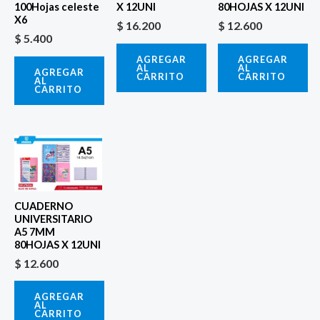
100Hojas celeste
X 12UNI
80HOJAS X 12UNI
X6
$
16.200
$
12.600
$
5.400
AGREGAR
AGREGAR
AL
AL
AGREGAR
CARRITO
CARRITO
AL
CARRITO
CUADERNO
UNIVERSITARIO
A5 7MM
80HOJAS X 12UNI
$
12.600
AGREGAR
AL
CARRITO