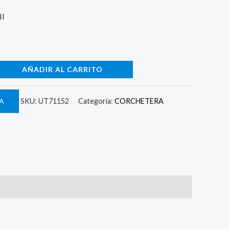
NI
AÑADIR AL CARRITO
A
SKU:
UT71152
Categoría:
CORCHETERA