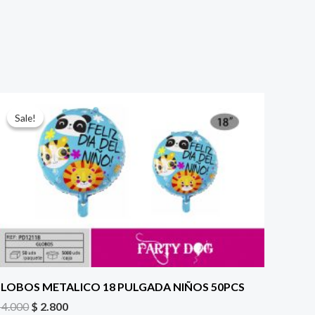
El
El
precio
precio
Sale!
Sale!
original
actual
era:
es:
$ 4.000.
$ 2.800.
LOBOS METALICO 18 PULGADA NIÑOS 50PCS
4.000
$
2.800