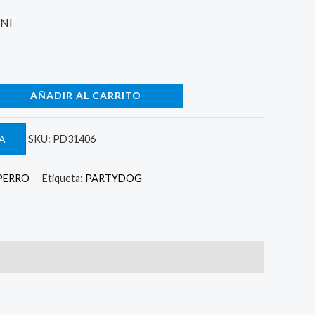
UNI
AÑADIR AL CARRITO
A
SKU:
PD31406
PERRO
Etiqueta:
PARTYDOG