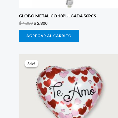
GLOBO METALICO 18PULGADA 50PCS
$
4.000
$
2.800
AGREGAR AL CARRITO
El
El
precio
precio
Sale!
Sale!
original
actual
era:
es:
$ 4.000.
$ 2.800.