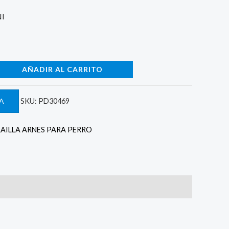
NI
AÑADIR AL CARRITO
A
SKU:
PD30469
RAILLA ARNES PARA PERRO