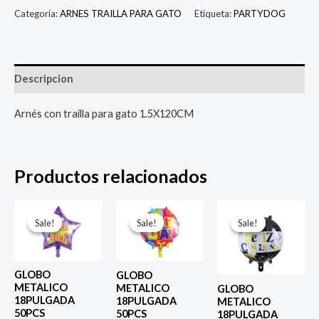
Categoría:
ARNES TRAILLA PARA GATO
Etiqueta:
PARTYDOG
Descripcion
Arnés con traílla para gato 1.5X120CM
Productos relacionados
El
El
El
El
El
El
precio
precio
precio
precio
precio
prec
Sale!
Sale!
Sale!
Sale!
Sale!
Sale!
original
actual
original
actual
original
actu
era:
es:
era:
es:
era:
es:
$ 4.000.
$ 2.800.
$ 4.000.
$ 2.800.
$ 4.000.
$ 2.8
GLOBO
GLOBO
METALICO
METALICO
GLOBO
18PULGADA
18PULGADA
METALICO
50PCS
50PCS
18PULGADA