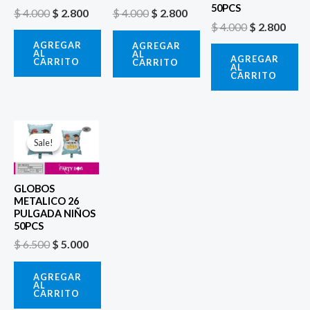
50PCS
$
4.000
$
2.800
$
4.000
$
2.800
$
4.000
$
2.800
AGREGAR
AGREGAR
AL
AL
AGREGAR
CARRITO
CARRITO
AL
CARRITO
El
El
precio
precio
Sale!
Sale!
original
actual
era:
es:
$ 6.500.
$ 5.000.
GLOBOS
METALICO 26
PULGADA NIÑOS
50PCS
$
6.500
$
5.000
AGREGAR
AL
CARRITO