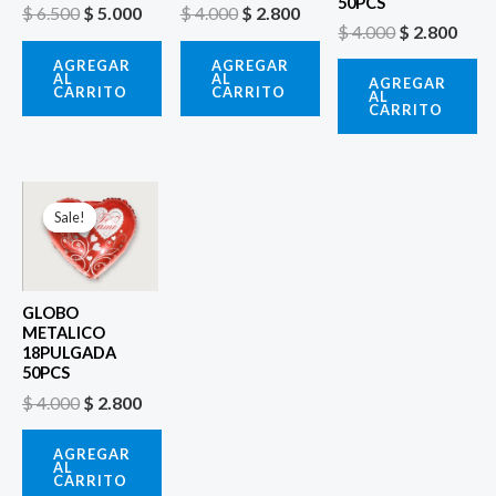
50PCS
$
6.500
$
5.000
$
4.000
$
2.800
$
4.000
$
2.800
AGREGAR
AGREGAR
AL
AL
AGREGAR
CARRITO
CARRITO
AL
CARRITO
El
El
precio
precio
Sale!
Sale!
original
actual
era:
es:
$ 4.000.
$ 2.800.
GLOBO
METALICO
18PULGADA
50PCS
$
4.000
$
2.800
AGREGAR
AL
CARRITO