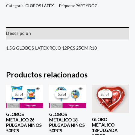
Categoría:
GLOBOS LÁTEX
Etiqueta:
PARTYDOG
Descripcion
1.5G GLOBOS LATEX ROJO 12PCS 25CM R10
Productos relacionados
El
El
El
El
El
El
precio
precio
precio
precio
precio
prec
Sale!
Sale!
Sale!
Sale!
Sale!
Sale!
original
actual
original
actual
original
actu
era:
es:
era:
es:
era:
es:
$ 6.500.
$ 5.000.
$ 4.000.
$ 2.800.
$ 4.000.
$ 2.8
GLOBOS
GLOBOS
GLOBO
METALICO 26
METALICO 18
METALICO
PULGADA NIÑOS
PULGADA NIÑOS
18PULGADA
50PCS
50PCS